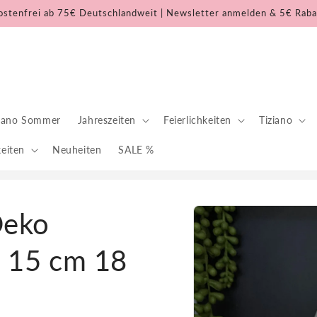
stenfrei ab 75€ Deutschlandweit | Newsletter anmelden & 5€ Raba
ziano Sommer
Jahreszeiten
Feierlichkeiten
Tiziano
keiten
Neuheiten
SALE %
Zu
Deko
Produktinformationen
springen
 15 cm 18