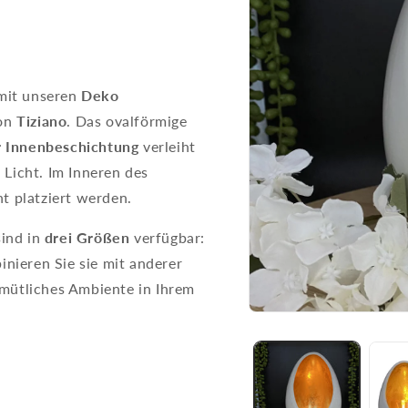
mit unseren
Deko
on
Tiziano
.
Das ovalförmige
r Innenbeschichtung
verleiht
Licht. Im Inneren des
cht platziert werden.
ind in
drei Größen
verfügbar:
nieren Sie sie mit anderer
emütliches Ambiente in Ihrem
Medien
1
in
Modal
öffnen