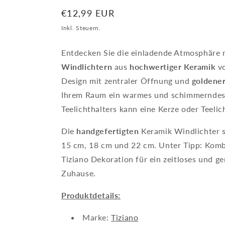
Normaler
€12,99 EUR
Preis
Inkl. Steuern.
Entdecken Sie die einladende Atmosphäre 
Windlichtern
aus
hochwertiger Keramik
v
Design mit zentraler Öffnung und
goldene
Ihrem Raum ein warmes und schimmerndes 
Teelichthalters kann eine Kerze oder Teeli
Die
handgefertigten
Keramik Windlichter s
15 cm, 18 cm und 22 cm. Unter Tipp: Kombi
Tiziano Dekoration für ein zeitloses und g
Zuhause.
Produktdetails:
Marke:
Tiziano