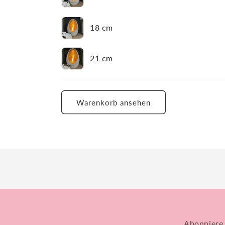
18 cm
21 cm
Wird
geladen ...
Warenkorb ansehen
Abonniere 