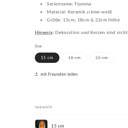
Serienname: Flamma
Material: Keramik crème-weiß
Größe: 15cm, 18cm & 22cm Höhe
Hinweis
: Dekoration und Kerzen sind nich
Size
Variante
Variante
15 cm
18 cm
21 cm
ausverkauft
ausverkau
oder
oder
nicht
nicht
verfügbar
verfügbar
mit Freunden teilen
VARIANTE
Dein
15 cm
Warenkorb